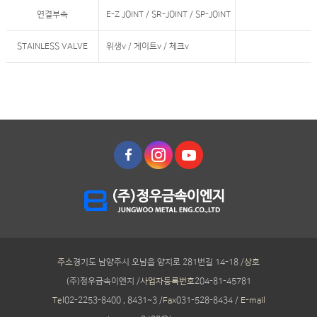
연결부속
E-Z JOINT / SR-JOINT / SP-JOINT
STAINLESS VALVE
위생v / 게이트v / 체크v
주소
경기도 남양주시 오남읍 양지로 281번길 14-18 /
상호
(주)정우금속이엔지 /
사업자등록번호
204-81-45781
Tel
02-2253-8400 , 8431~3 /
Fax
031-528-8434 /
E-mail